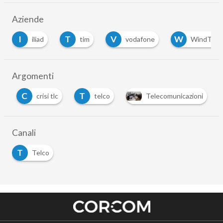
Aziende
I
T
V
W
iliad
tim
vodafone
WindTre
…
Argomenti
C
T
c
crisi tlc
telco
Telecomunicazioni
Canali
T
Telco