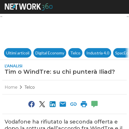
Tim o WindTre: su chi punterà
Ultimi articoli
Digital Economy
Telco
Industria 4.0
SpacEc
L'ANALISI
Tim o WindTre: su chi punterà Iliad?
Home
Telco
Vodafone ha rifiutato la seconda offerta e
dopo la rottura dell’accordo fra WindTre e il