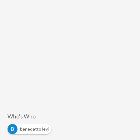
Who's Who
B
benedetto levi