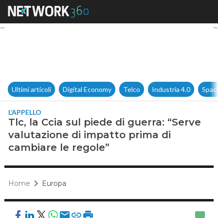
Tlc, la Ccia sul piede di guer
Ultimi articoli
Digital Economy
Telco
Industria 4.0
Spac
L’APPELLO
Tlc, la Ccia sul piede di guerra: “Serve
valutazione di impatto prima di
cambiare le regole”
Home
Europa