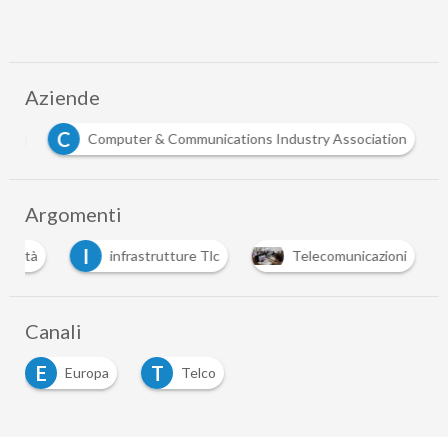
Aziende
C
commissione ue
Computer & Communications Industry Asso
Argomenti
I
tività
infrastrutture Tlc
Telecomunicazioni
Canali
E
T
Europa
Telco