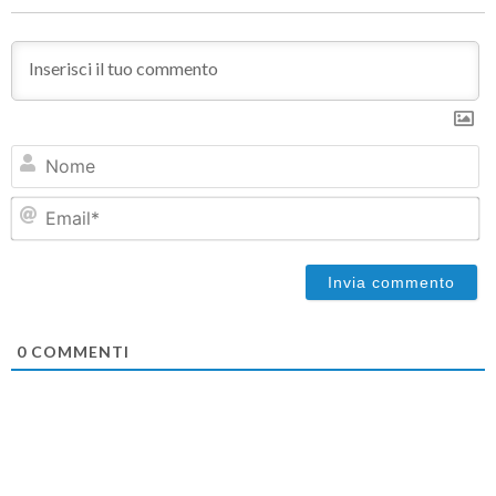
N
Em
0
COMMENTI