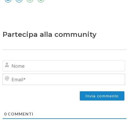
Partecipa alla community
N
Em
0
COMMENTI