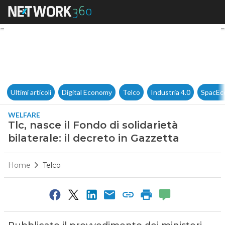
Tlc, nasce il Fondo di solidarie
Ultimi articoli
Digital Economy
Telco
Industria 4.0
SpacEc
WELFARE
Tlc, nasce il Fondo di solidarietà
bilaterale: il decreto in Gazzetta
Home
Telco