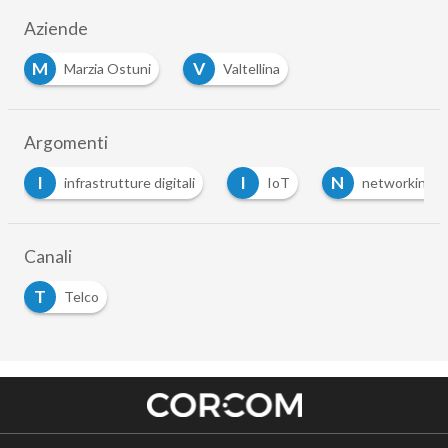
Aziende
M
V
Marzia Ostuni
Valtellina
Argomenti
I
I
N
infrastrutture digitali
IoT
networking
Canali
T
Telco