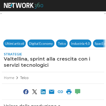
Valtellina, sprint alla crescita 
Ultimi articoli
Digital Economy
Telco
Industria 4.0
SpacEc
STRATEGIE
Valtellina, sprint alla crescita con i
servizi tecnologici
Home
Telco