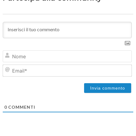
N
Em
0
COMMENTI