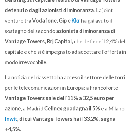
detenuto dagli azionisti di minoranza
. La joint
venture tra
Vodafone, Gip e
Kkr
ha già avuto il
sostegno del secondo
azionista di minoranza di
Vantage Towers, Rrj Capital,
che detiene il 2,4% del
capitale e che si è impegnato ad accettare l’offerta in
modo irrevocabile.
La notizia del riassetto ha acceso il settore delle torri
per le telecomunicazioni in Europa: a Francoforte
Vantage Towers sale dell’11% a 32,5 euro per
azione
, a Madrid
Cellnex guadagna il 5%
e a Milano
Inwit
, di cui Vantage Towers ha il 33,2%, segna
+4,5%.