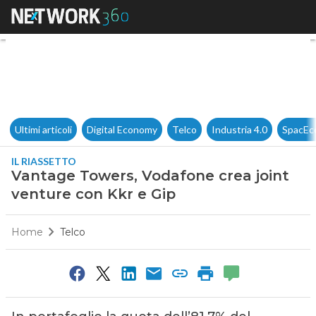
Vantage Towers, Vodafone cre
Ultimi articoli
Digital Economy
Telco
Industria 4.0
SpacEc
IL RIASSETTO
Vantage Towers, Vodafone crea joint
venture con Kkr e Gip
Home
Telco