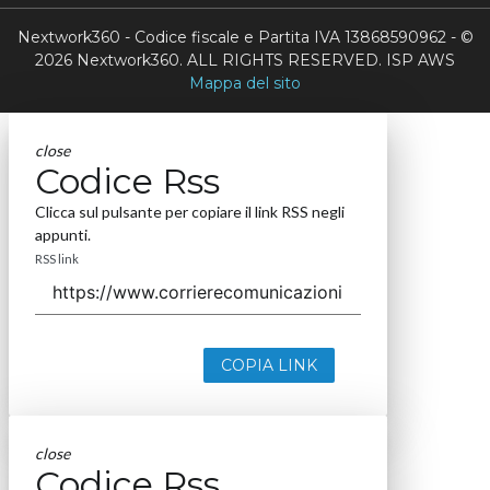
Nextwork360 - Codice fiscale e Partita IVA 13868590962 - ©
2026 Nextwork360. ALL RIGHTS RESERVED. ISP AWS
Mappa del sito
close
Codice Rss
Clicca sul pulsante per copiare il link RSS negli
appunti.
RSS link
COPIA LINK
close
Codice Rss