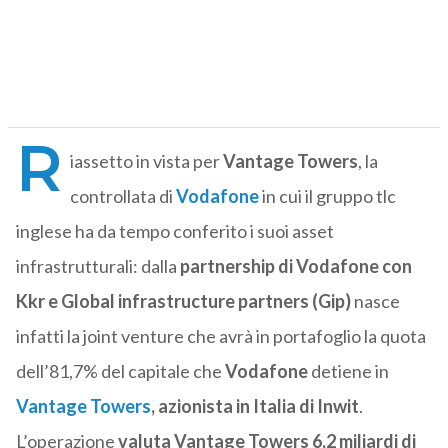
R
iassetto in vista per
Vantage Towers
, la
controllata di
Vodafone
in cui il gruppo tlc
inglese ha da tempo conferito i suoi asset
infrastrutturali: dalla
partnership di Vodafone con
Kkr e Global infrastructure partners (Gip)
nasce
infatti la joint venture che avrà in portafoglio la quota
dell’81,7% del capitale che
Vodafone
detiene in
Vantage Towers
, azionista in Italia di Inwit
.
L’operazione
valuta Vantage Towers 6,2 miliardi di