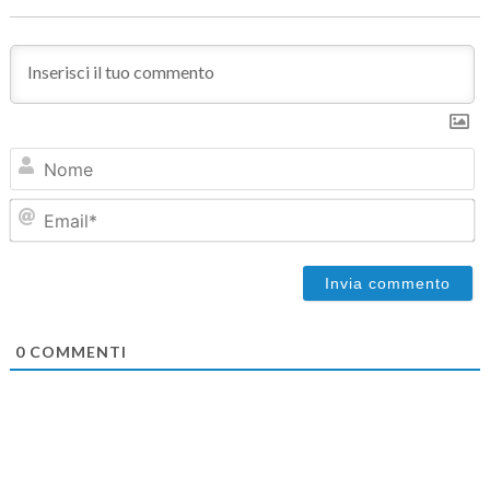
N
Em
0
COMMENTI