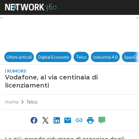
Vodafone, al via centinaia di 
Ultimi articoli
Digital Economy
Telco
Industria 4.0
SpacEc
I RUMORS
Vodafone, al via centinaia di
licenziamenti
Home
Telco