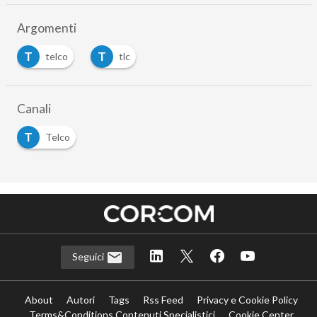
Argomenti
T
T
telco
tlc
Canali
T
Telco
Seguici
About
Autori
Tags
Rss Feed
Privacy e Cookie Policy
Terms&Conditions Contenuti Specialistici
Cookie Center