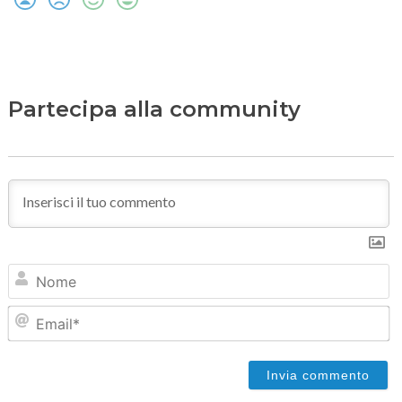
Partecipa alla community
N
Em