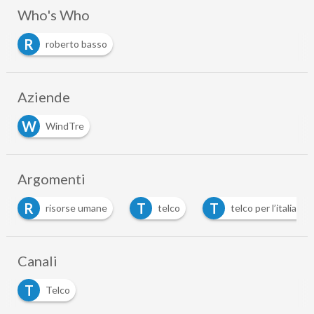
Who's Who
R
roberto basso
Aziende
W
WindTre
Argomenti
R
T
T
risorse umane
telco
telco per l’italia 20
Canali
T
Telco