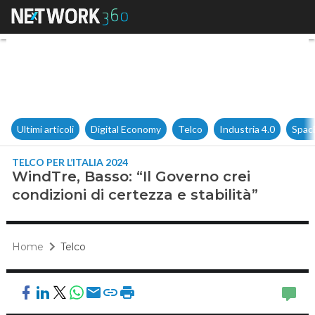
WindTre, Basso: “Il Governo cre
Ultimi articoli
Digital Economy
Telco
Industria 4.0
Spac
TELCO PER L’ITALIA 2024
WindTre, Basso: “Il Governo crei
condizioni di certezza e stabilità”
Home
Telco