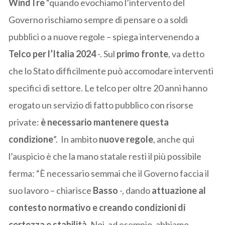
WindTre
“quando evochiamo l’intervento del
Governo rischiamo sempre di pensare o a soldi
pubblici o a nuove regole – spiega intervenendo a
Telco per l’Italia 2024
-. Sul
primo fronte
, va detto
che lo Stato difficilmente può accomodare interventi
specifici di settore. Le telco per oltre 20 anni hanno
erogato un servizio di fatto pubblico con risorse
private:
è necessario mantenere questa
condizione
”. In ambito
nuove regole
, anche qui
l’auspicio è che la mano statale resti il più possibile
ferma: “È necessario semmai che il Governo faccia il
suo lavoro – chiarisce
Basso
-, dando
attuazione al
contesto normativo e creando condizioni di
certezza e stabilità
. Noi, ad esempio, abbiamo