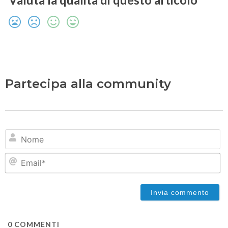
Partecipa alla community
N
Em
0
COMMENTI