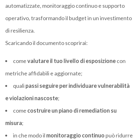
automatizzate, monitoraggio continuo e supporto
operativo, trasformando il budget in un investimento
di resilienza.
Scaricando il documento scoprirai:
come
valutare il tuo livello di esposizione
con
metriche affidabili e aggiornate;
quali
passi seguire per individuare vulnerabilità
e violazioni nascoste
;
come
costruire un piano di
remediation
su
misura
;
in che modo il
monitoraggio continuo
può ridurre