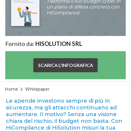
Trasforma il tuo budget cyber in
un piano di difesa concreto con
HiCompliance
Fornito da:
HISOLUTION SRL
SCARICA L'INFOGRAFICA
Home
Whitepaper
Le aziende investono sempre di più in
sicurezza, ma gli attacchi continuano ad
aumentare. Il motivo? Senza una visione
chiara del rischio, il budget non basta. Con
HiCompliance di HiSolution misuri la tua