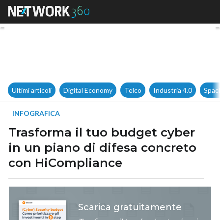
Trasforma il tuo budget cyber
Ultimi articoli
Digital Economy
Telco
Industria 4.0
Spac
INFOGRAFICA
Trasforma il tuo budget cyber
in un piano di difesa concreto
con HiCompliance
Scarica gratuitamente