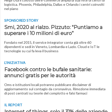
Negli Usa il colosso dell'e-commerce amplia la sua rete di centri di
logistica. Phoenix, Philadelphia, Dallas e Orlando i centri coinvolti
nel piano
SPONSORED STORY
Smi, 2020 al rialzo. Pizzuto: “Puntiamo a
superare i 10 milioni di euro”
Fondato nel 2015, il service integrator conta già oltre 60
dipendenti e sedi in Veneto, Lombardia e Lazio. Cloud e IoT le
tecnologie su cui fa leva il business
L'INIZIATIVA
Facebook contro le bufale sanitarie:
annunci gratis per le autorità
Oms e istituzioni locali potranno pubblicare disclaimer di
aggiornamento sul contagio da coronavirus. Rimozione immediata
di post centrati su teorie del complotto e falsi farmaci
IL REPORT
Internet of things, solo il 31% delle aziende