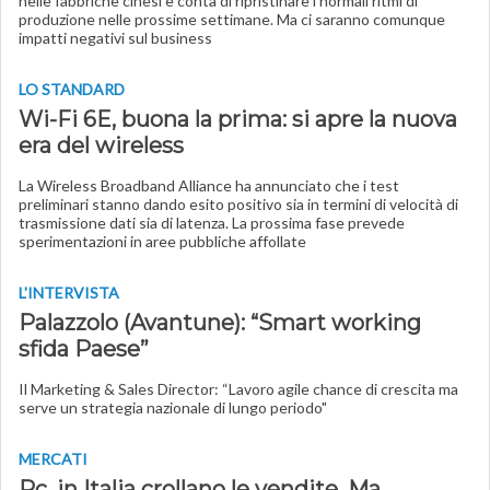
nelle fabbriche cinesi e conta di ripristinare i normali ritmi di
produzione nelle prossime settimane. Ma ci saranno comunque
impatti negativi sul business
LO STANDARD
Wi-Fi 6E, buona la prima: si apre la nuova
era del wireless
La Wireless Broadband Alliance ha annunciato che i test
preliminari stanno dando esito positivo sia in termini di velocità di
trasmissione dati sia di latenza. La prossima fase prevede
sperimentazioni in aree pubbliche affollate
L'INTERVISTA
Palazzolo (Avantune): “Smart working
sfida Paese”
Il Marketing & Sales Director: “Lavoro agile chance di crescita ma
serve un strategia nazionale di lungo periodo"
MERCATI
Pc, in Italia crollano le vendite. Ma