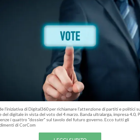
e l'iniziativa di Digital360 per richiamare l'attenzione di partiti e politici s
del digitale in vista del voto del 4 marzo. Banda ultralarga, impresa 4.0, 
nze i quattro "dossier" sul tavolo del futuro governo. Ecco tutti gli
dimenti di CorCom