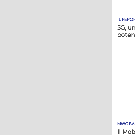
IL REPO
5G, un
poten
MWC BA
Il Mob