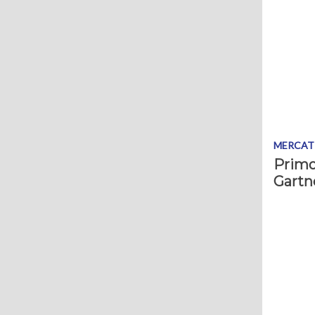
MERCAT
Primo
Gartne