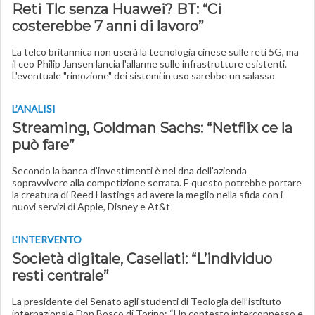
Reti Tlc senza Huawei? BT: “Ci
costerebbe 7 anni di lavoro”
La telco britannica non userà la tecnologia cinese sulle reti 5G, ma
il ceo Philip Jansen lancia l'allarme sulle infrastrutture esistenti.
L'eventuale "rimozione" dei sistemi in uso sarebbe un salasso
L’ANALISI
Streaming, Goldman Sachs: “Netflix ce la
può fare”
Secondo la banca d’investimenti è nel dna dell'azienda
sopravvivere alla competizione serrata. E questo potrebbe portare
la creatura di Reed Hastings ad avere la meglio nella sfida con i
nuovi servizi di Apple, Disney e At&t
L’INTERVENTO
Società digitale, Casellati: “L’individuo
resti centrale”
La presidente del Senato agli studenti di Teologia dell’istituto
internazionale Don Bosco di Torino: “Un contesto interconnesso e