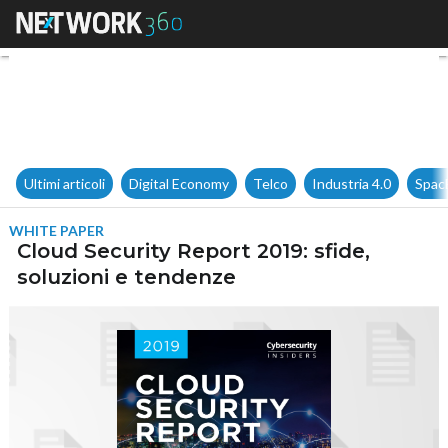
Cloud Security Report 2019: sf
Ultimi articoli
Digital Economy
Telco
Industria 4.0
Spac
WHITE PAPER
Cloud Security Report 2019: sfide,
soluzioni e tendenze