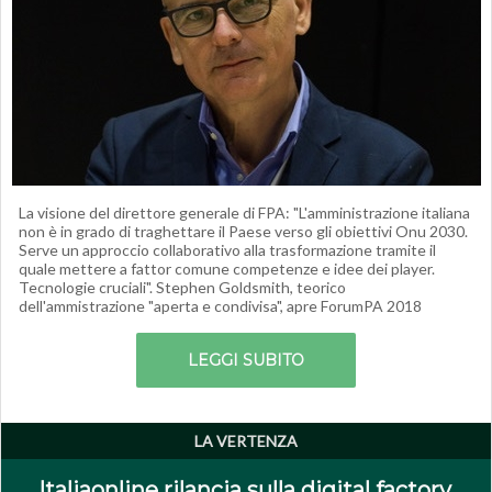
La visione del direttore generale di FPA: "L'amministrazione italiana
non è in grado di traghettare il Paese verso gli obiettivi Onu 2030.
Serve un approccio collaborativo alla trasformazione tramite il
quale mettere a fattor comune competenze e idee dei player.
Tecnologie cruciali". Stephen Goldsmith, teorico
dell'ammistrazione "aperta e condivisa", apre ForumPA 2018
LEGGI SUBITO
LA VERTENZA
Italiaonline rilancia sulla digital factory.