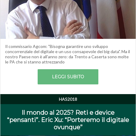
Il commissario Agcom: "Bisogna garantire uno sviluppo
concorrenziale del digitale e un uso consapevole dei big data". Ma il
nostro Paese non è all'anno zero: da Trento a Caserta sono molte
le PA che si stanno attrezzando
LEGGI SUBITO
HAS2018
Il mondo al 2025? Reti e device
“pensanti”. Eric Xu: “Porteremo il digitale
ovunque”