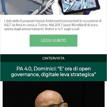
I dati dello European house Ambrosetti presentati in occasione di
A&T, la fiera in corso a Torino. Nel 2017 spesi 80 miliardi di euro,
spinta dagli ammortamenti. Robot e IoT sugli scudi
LEGGI SUBITO
L'INTERVISTA
PA 4.0, Dominici: “E’ ora di open
governance, digitale leva strategica”