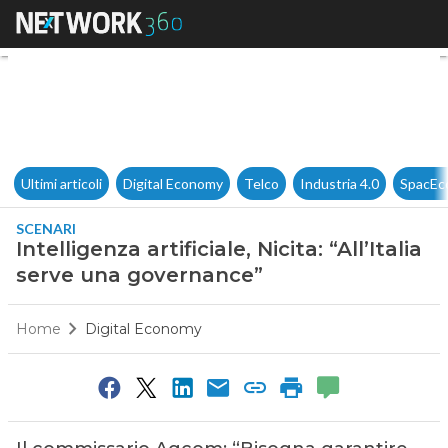
Intelligenza artificiale, Nicita
Ultimi articoli
Digital Economy
Telco
Industria 4.0
SpacEc
SCENARI
Intelligenza artificiale, Nicita: “All’Italia
serve una governance”
Home
Digital Economy