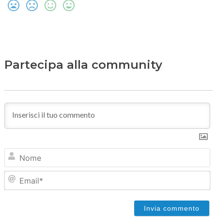
Partecipa alla community
N
Em