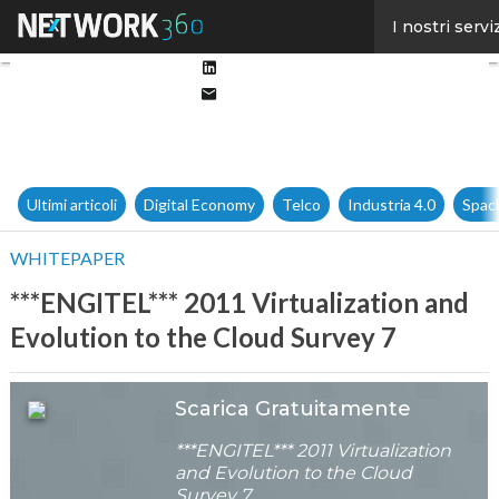
Facebook
I nostri servi
Twitter
Linkedin
Email
Ultimi articoli
Digital Economy
Telco
Industria 4.0
Spac
WHITEPAPER
***ENGITEL*** 2011 Virtualization and
Evolution to the Cloud Survey 7
Scarica Gratuitamente
***ENGITEL*** 2011 Virtualization
and Evolution to the Cloud
Survey 7