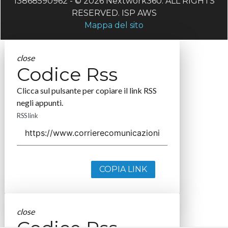
13868590962 - © 2026 Nextwork360. ALL RIGHTS
RESERVED. ISP AWS
Mappa del sito
close
Codice Rss
Clicca sul pulsante per copiare il link RSS
negli appunti.
RSS link
COPIA LINK
close
Codice Rss