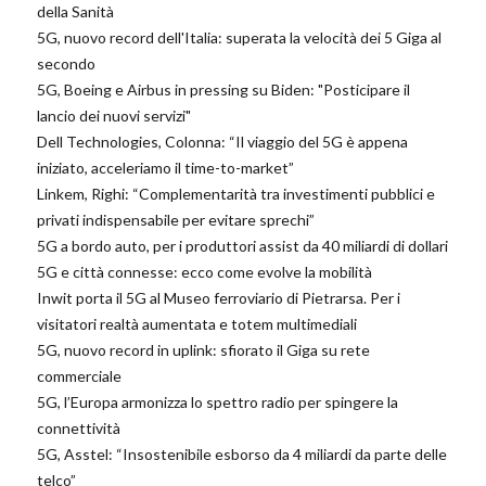
della Sanità
5G, nuovo record dell'Italia: superata la velocità dei 5 Giga al
secondo
5G, Boeing e Airbus in pressing su Biden: "Posticipare il
lancio dei nuovi servizi"
Dell Technologies, Colonna: “Il viaggio del 5G è appena
iniziato, acceleriamo il time-to-market”
Linkem, Righi: “Complementarità tra investimenti pubblici e
privati indispensabile per evitare sprechi”
5G a bordo auto, per i produttori assist da 40 miliardi di dollari
5G e città connesse: ecco come evolve la mobilità
Inwit porta il 5G al Museo ferroviario di Pietrarsa. Per i
visitatori realtà aumentata e totem multimediali
5G, nuovo record in uplink: sfiorato il Giga su rete
commerciale
5G, l’Europa armonizza lo spettro radio per spingere la
connettività
5G, Asstel: “Insostenibile esborso da 4 miliardi da parte delle
telco”