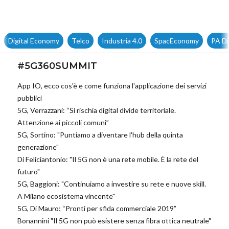
Telco
Industria 4.0
SpacEconomy
PA Digitale
Green ec
#5G360SUMMIT
App IO, ecco cos'è e come funziona l'applicazione dei servizi
pubblici
5G, Verrazzani: “Si rischia digital divide territoriale.
Attenzione ai piccoli comuni”
5G, Sortino: "Puntiamo a diventare l'hub della quinta
generazione"
Di Feliciantonio: "Il 5G non è una rete mobile. È la rete del
futuro"
5G, Baggioni: "Continuiamo a investire su rete e nuove skill.
A Milano ecosistema vincente"
5G, Di Mauro: “Pronti per sfida commerciale 2019”
Bonannini "Il 5G non può esistere senza fibra ottica neutrale"