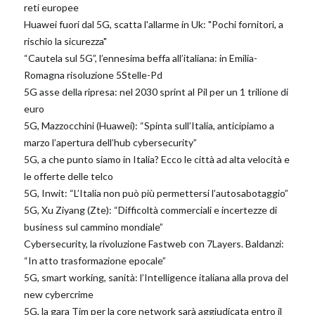
reti europee
Huawei fuori dal 5G, scatta l'allarme in Uk: "Pochi fornitori, a
rischio la sicurezza"
“Cautela sul 5G”, l’ennesima beffa all’italiana: in Emilia-
Romagna risoluzione 5Stelle-Pd
5G asse della ripresa: nel 2030 sprint al Pil per un 1 trilione di
euro
5G, Mazzocchini (Huawei): “Spinta sull’Italia, anticipiamo a
marzo l’apertura dell’hub cybersecurity”
5G, a che punto siamo in Italia? Ecco le città ad alta velocità e
le offerte delle telco
5G, Inwit: “L’Italia non può più permettersi l’autosabotaggio”
5G, Xu Ziyang (Zte): “Difficoltà commerciali e incertezze di
business sul cammino mondiale”
Cybersecurity, la rivoluzione Fastweb con 7Layers. Baldanzi:
“In atto trasformazione epocale”
5G, smart working, sanità: l’Intelligence italiana alla prova del
new cybercrime
5G, la gara Tim per la core network sarà aggiudicata entro il