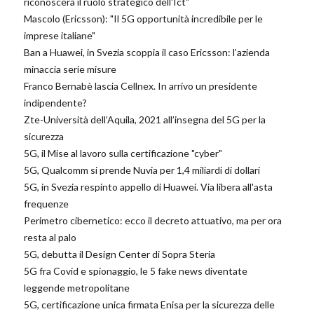
riconoscerà il ruolo strategico dell'Ict"
Mascolo (Ericsson): "Il 5G opportunità incredibile per le
imprese italiane"
Ban a Huawei, in Svezia scoppia il caso Ericsson: l’azienda
minaccia serie misure
Franco Bernabè lascia Cellnex. In arrivo un presidente
indipendente?
Zte-Università dell’Aquila, 2021 all’insegna del 5G per la
sicurezza
5G, il Mise al lavoro sulla certificazione "cyber"
5G, Qualcomm si prende Nuvia per 1,4 miliardi di dollari
5G, in Svezia respinto appello di Huawei. Via libera all'asta
frequenze
Perimetro cibernetico: ecco il decreto attuativo, ma per ora
resta al palo
5G, debutta il Design Center di Sopra Steria
5G fra Covid e spionaggio, le 5 fake news diventate
leggende metropolitane
5G, certificazione unica firmata Enisa per la sicurezza delle