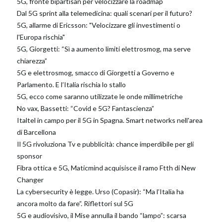
5G, fronte bipartisan per velocizzare la roadmap
Dal 5G sprint alla telemedicina: quali scenari per il futuro?
5G, allarme di Ericsson: "Velocizzare gli investimenti o
l'Europa rischia"
5G, Giorgetti: “Sì a aumento limiti elettrosmog, ma serve
chiarezza”
5G e elettrosmog, smacco di Giorgetti a Governo e
Parlamento. E l’Italia rischia lo stallo
5G, ecco come saranno utilizzate le onde millimetriche
No vax, Bassetti: “Covid e 5G? Fantascienza”
Italtel in campo per il 5G in Spagna. Smart networks nell'area
di Barcellona
Il 5G rivoluziona Tv e pubblicità: chance imperdibile per gli
sponsor
Fibra ottica e 5G, Maticmind acquisisce il ramo Ftth di New
Changer
La cybersecurity è legge. Urso (Copasir): “Ma l’Italia ha
ancora molto da fare”. Riflettori sul 5G
5G e audiovisivo, il Mise annulla il bando “lampo”: scarsa