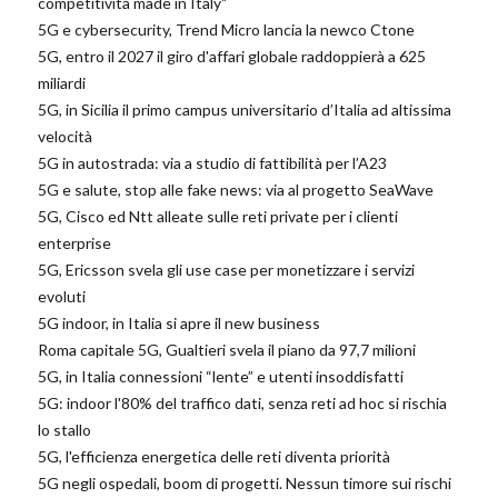
competitività made in Italy"
5G e cybersecurity, Trend Micro lancia la newco Ctone
5G, entro il 2027 il giro d'affari globale raddoppierà a 625
miliardi
5G, in Sicilia il primo campus universitario d’Italia ad altissima
velocità
5G in autostrada: via a studio di fattibilità per l’A23
5G e salute, stop alle fake news: via al progetto SeaWave
5G, Cisco ed Ntt alleate sulle reti private per i clienti
enterprise
5G, Ericsson svela gli use case per monetizzare i servizi
evoluti
5G indoor, in Italia si apre il new business
Roma capitale 5G, Gualtieri svela il piano da 97,7 milioni
5G, in Italia connessioni “lente” e utenti insoddisfatti
5G: indoor l'80% del traffico dati, senza reti ad hoc si rischia
lo stallo
5G, l'efficienza energetica delle reti diventa priorità
5G negli ospedali, boom di progetti. Nessun timore sui rischi