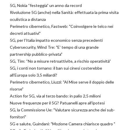
5G, Nokia “festeggia” un anno da record
Rivoluzione 5G (anche) nella Sanità: effettuata la prima visita
oculistica a distanza
Perimetro cibernetico, Fastweb: "Coinvolgere le telco nei
decreti attuativi"
5G, per l’Italia impatto economico senza precedenti
Cybersecurity, Wind Tre: "E' tempo di una grande
partnership pubblico-privata"
5G, Tim: “No a misure retroattivite, a rischio operatività”
5G, i conti non tornano: il ban sui cinesi costerebbe
all’Europa solo 3,5 miliardi?
Perimetro cibernetico, Liuzzi: "Al Mise serve il doppio delle
risorse"
Action for 5G, via al terzo bando: in palio 2,5 milioni
Nuove frequenze per il 5G? Patuanelli apre all'ipotesi
5G, la Commissione Ue: "Valutare sicurezza anche dei sub-
fornitori"
5G e salute, Guindani: "Mozione Camera chiarisce quadro "