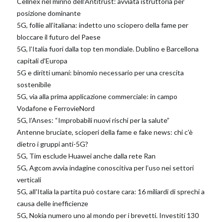
Cellnex nel mirino dell’Antitrust: avviata istruttoria per
posizione dominante
5G, follie all’italiana: indetto uno sciopero della fame per
bloccare il futuro del Paese
5G, l’Italia fuori dalla top ten mondiale. Dublino e Barcellona
capitali d'Europa
5G e diritti umani: binomio necessario per una crescita
sostenibile
5G, via alla prima applicazione commerciale: in campo
Vodafone e FerrovieNord
5G, l’Anses: “Improbabili nuovi rischi per la salute”
Antenne bruciate, scioperi della fame e fake news: chi c’è
dietro i gruppi anti-5G?
5G, Tim esclude Huawei anche dalla rete Ran
5G, Agcom avvia indagine conoscitiva per l’uso nei settori
verticali
5G, all'Italia la partita può costare cara: 16 miliardi di sprechi a
causa delle inefficienze
5G, Nokia numero uno al mondo per i brevetti. Investiti 130