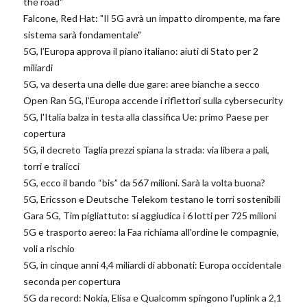
the road"
Falcone, Red Hat: "Il 5G avrà un impatto dirompente, ma fare
sistema sarà fondamentale"
5G, l’Europa approva il piano italiano: aiuti di Stato per 2
miliardi
5G, va deserta una delle due gare: aree bianche a secco
Open Ran 5G, l’Europa accende i riflettori sulla cybersecurity
5G, l'Italia balza in testa alla classifica Ue: primo Paese per
copertura
5G, il decreto Taglia prezzi spiana la strada: via libera a pali,
torri e tralicci
5G, ecco il bando “bis” da 567 milioni. Sarà la volta buona?
5G, Ericsson e Deutsche Telekom testano le torri sostenibili
Gara 5G, Tim pigliattuto: si aggiudica i 6 lotti per 725 milioni
5G e trasporto aereo: la Faa richiama all'ordine le compagnie,
voli a rischio
5G, in cinque anni 4,4 miliardi di abbonati: Europa occidentale
seconda per copertura
5G da record: Nokia, Elisa e Qualcomm spingono l'uplink a 2,1