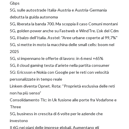
Gbps
5G, sulle autostrade Italia-Austria e Austria-Germania
debutta la guida autonoma
5G, liberata la banda 700. Ma scoppia il caso Comuni montani
5G, golden power anche su Fastweb e WindTre. L'ok del Cdm
5G, il balzo dell'Italia. Asstel: "Aree urbane coperte al 99,7%"
5G, si mette in moto la macchina delle small cells: boom nel
2025
5G, si impennano le offerte di lavoro: in 6 mesi +65%
5G, il cloud gaming testa d’ariete nella partita consumer
5G: Ericsson e Nokia con Google per le reti con velocità
personalizzate in tempo reale
Linkem diventa Opnet. Rota: “Proprietà esclusiva delle reti
non ha più senso”
Consolidamento Tlc: in Uk fusione alle porte fra Vodafone e
Three
5G, business in crescita di 6 volte per le aziende che
investono
Il 6G nei piani delle imprese globali. Aumentano gli