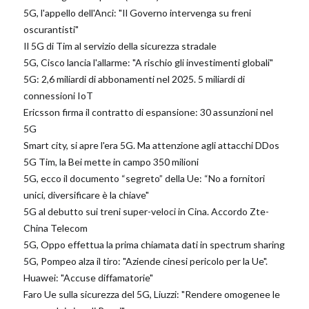
5G, l'appello dell'Anci: "Il Governo intervenga su freni
oscurantisti"
Il 5G di Tim al servizio della sicurezza stradale
5G, Cisco lancia l'allarme: "A rischio gli investimenti globali"
5G: 2,6 miliardi di abbonamenti nel 2025. 5 miliardi di
connessioni IoT
Ericsson firma il contratto di espansione: 30 assunzioni nel
5G
Smart city, si apre l'era 5G. Ma attenzione agli attacchi DDos
5G Tim, la Bei mette in campo 350 milioni
5G, ecco il documento “segreto” della Ue: “No a fornitori
unici, diversificare è la chiave"
5G al debutto sui treni super-veloci in Cina. Accordo Zte-
China Telecom
5G, Oppo effettua la prima chiamata dati in spectrum sharing
5G, Pompeo alza il tiro: "Aziende cinesi pericolo per la Ue".
Huawei: "Accuse diffamatorie"
Faro Ue sulla sicurezza del 5G, Liuzzi: "Rendere omogenee le