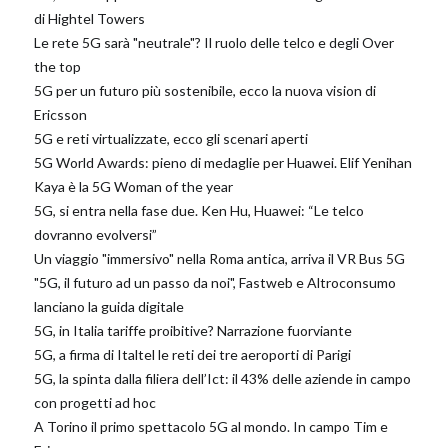
di Hightel Towers
Le rete 5G sarà "neutrale"? Il ruolo delle telco e degli Over
the top
5G per un futuro più sostenibile, ecco la nuova vision di
Ericsson
5G e reti virtualizzate, ecco gli scenari aperti
5G World Awards: pieno di medaglie per Huawei. Elif Yenihan
Kaya è la 5G Woman of the year
5G, si entra nella fase due. Ken Hu, Huawei: “Le telco
dovranno evolversi”
Un viaggio "immersivo" nella Roma antica, arriva il VR Bus 5G
"5G, il futuro ad un passo da noi", Fastweb e Altroconsumo
lanciano la guida digitale
5G, in Italia tariffe proibitive? Narrazione fuorviante
5G, a firma di Italtel le reti dei tre aeroporti di Parigi
5G, la spinta dalla filiera dell’Ict: il 43% delle aziende in campo
con progetti ad hoc
A Torino il primo spettacolo 5G al mondo. In campo Tim e