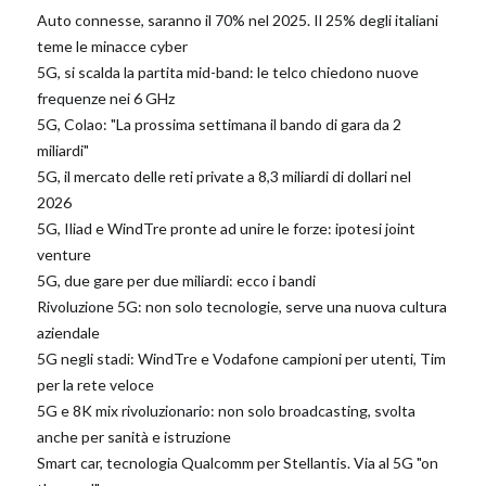
Auto connesse, saranno il 70% nel 2025. Il 25% degli italiani
teme le minacce cyber
5G, si scalda la partita mid-band: le telco chiedono nuove
frequenze nei 6 GHz
5G, Colao: "La prossima settimana il bando di gara da 2
miliardi"
5G, il mercato delle reti private a 8,3 miliardi di dollari nel
2026
5G, Iliad e WindTre pronte ad unire le forze: ipotesi joint
venture
5G, due gare per due miliardi: ecco i bandi
Rivoluzione 5G: non solo tecnologie, serve una nuova cultura
aziendale
5G negli stadi: WindTre e Vodafone campioni per utenti, Tim
per la rete veloce
5G e 8K mix rivoluzionario: non solo broadcasting, svolta
anche per sanità e istruzione
Smart car, tecnologia Qualcomm per Stellantis. Via al 5G "on