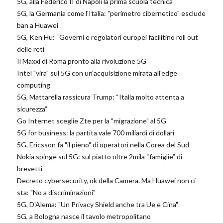
5G, alla Federico II di Napoli la prima scuola tecnica
5G, la Germania come l'Italia: "perimetro cibernetico" esclude
ban a Huawei
5G, Ken Hu: “Governi e regolatori europei facilitino roll out
delle reti”
Il Maxxi di Roma pronto alla rivoluzione 5G
Intel "vira" sul 5G con un'acquisizione mirata all'edge
computing
5G, Mattarella rassicura Trump: “Italia molto attenta a
sicurezza”
Go Internet sceglie Zte per la "migrazione" al 5G
5G for business: la partita vale 700 miliardi di dollari
5G, Ericsson fa "il pieno" di operatori nella Corea del Sud
Nokia spinge sul 5G: sul piatto oltre 2mila “famiglie” di
brevetti
Decreto cybersecurity, ok della Camera. Ma Huawei non ci
sta: "No a discriminazioni"
5G, D'Alema: "Un Privacy Shield anche tra Ue e Cina"
5G, a Bologna nasce il tavolo metropolitano