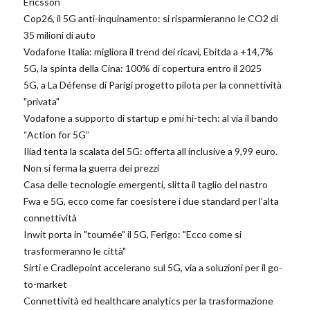
Ericsson
Cop26, il 5G anti-inquinamento: si risparmieranno le CO2 di
35 milioni di auto
Vodafone Italia: migliora il trend dei ricavi, Ebitda a +14,7%
5G, la spinta della Cina: 100% di copertura entro il 2025
5G, a La Défense di Parigi progetto pilota per la connettività
"privata"
Vodafone a supporto di startup e pmi hi-tech: al via il bando
“Action for 5G”
Iliad tenta la scalata del 5G: offerta all inclusive a 9,99 euro.
Non si ferma la guerra dei prezzi
Casa delle tecnologie emergenti, slitta il taglio del nastro
Fwa e 5G, ecco come far coesistere i due standard per l’alta
connettività
Inwit porta in "tournée" il 5G, Ferigo: "Ecco come si
trasformeranno le città"
Sirti e Cradlepoint accelerano sul 5G, via a soluzioni per il go-
to-market
Connettività ed healthcare analytics per la trasformazione