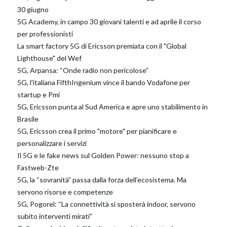
30 giugno
5G Academy, in campo 30 giovani talenti e ad aprile il corso
per professionisti
La smart factory 5G di Ericsson premiata con il "Global
Lighthouse" del Wef
5G, Arpansa: “Onde radio non pericolose”
5G, l'italiana FifthIngenium vince il bando Vodafone per
startup e Pmi
5G, Ericsson punta al Sud America e apre uno stabilimento in
Brasile
5G, Ericsson crea il primo "motore" per pianificare e
personalizzare i servizi
Il 5G e le fake news sul Golden Power: nessuno stop a
Fastweb-Zte
5G, la “sovranità” passa dalla forza dell’ecosistema. Ma
servono risorse e competenze
5G, Pogorel: “La connettività si sposterà indoor, servono
subito interventi mirati”