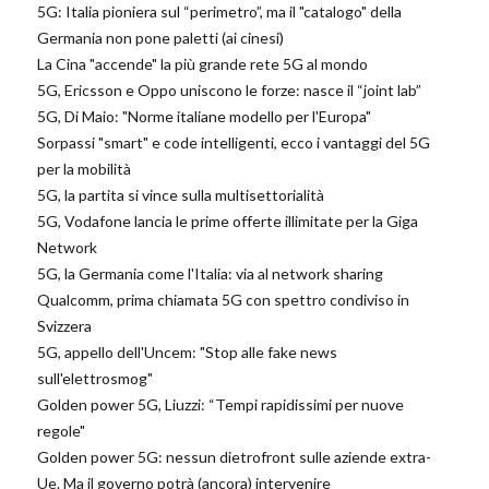
5G: Italia pioniera sul “perimetro”, ma il "catalogo" della
Germania non pone paletti (ai cinesi)
La Cina "accende" la più grande rete 5G al mondo
5G, Ericsson e Oppo uniscono le forze: nasce il “joint lab”
5G, Di Maio: "Norme italiane modello per l'Europa"
Sorpassi "smart" e code intelligenti, ecco i vantaggi del 5G
per la mobilità
5G, la partita si vince sulla multisettorialità
5G, Vodafone lancia le prime offerte illimitate per la Giga
Network
5G, la Germania come l'Italia: via al network sharing
Qualcomm, prima chiamata 5G con spettro condiviso in
Svizzera
5G, appello dell'Uncem: "Stop alle fake news
sull'elettrosmog"
Golden power 5G, Liuzzi: “Tempi rapidissimi per nuove
regole"
Golden power 5G: nessun dietrofront sulle aziende extra-
Ue. Ma il governo potrà (ancora) intervenire