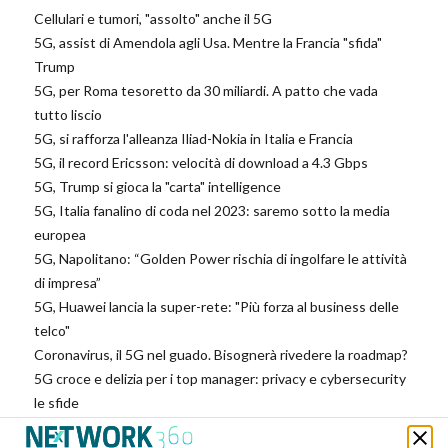
Cellulari e tumori, "assolto" anche il 5G
5G, assist di Amendola agli Usa. Mentre la Francia "sfida"
Trump
5G, per Roma tesoretto da 30 miliardi. A patto che vada
tutto liscio
5G, si rafforza l'alleanza Iliad-Nokia in Italia e Francia
5G, il record Ericsson: velocità di download a 4.3 Gbps
5G, Trump si gioca la "carta" intelligence
5G, Italia fanalino di coda nel 2023: saremo sotto la media
europea
5G, Napolitano: “Golden Power rischia di ingolfare le attività
di impresa”
5G, Huawei lancia la super-rete: "Più forza al business delle
telco"
Coronavirus, il 5G nel guado. Bisognerà rivedere la roadmap?
5G croce e delizia per i top manager: privacy e cybersecurity
le sfide
5G e fintech nel mirino dell’intelligence. Vecchione: