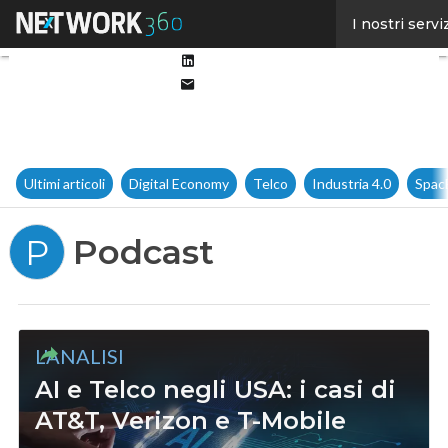
Facebook
I nostri servi
Twitter
Linkedin
Email
Ultimi articoli
Digital Economy
Telco
Industria 4.0
Spac
Podcast
P
L'ANALISI
AI e Telco negli USA: i casi di
AT&T, Verizon e T-Mobile