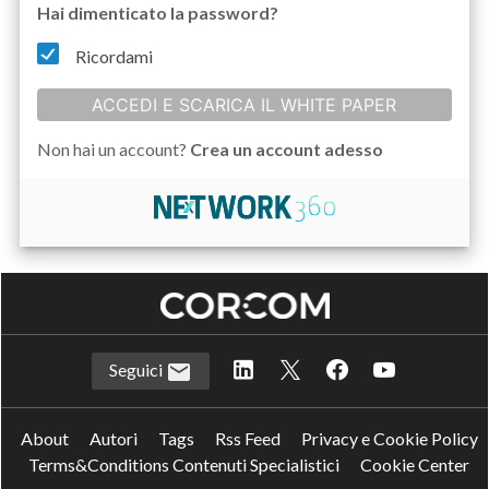
Hai dimenticato la password?
Ricordami
ACCEDI E SCARICA IL WHITE PAPER
Non hai un account?
Crea un account adesso
Seguici
About
Autori
Tags
Rss Feed
Privacy e Cookie Policy
Terms&Conditions Contenuti Specialistici
Cookie Center