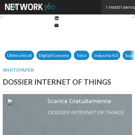
Facebook
I nostri servi
Twitter
Linkedin
Email
Ultimi articoli
Digital Economy
Telco
Industria 4.0
Spac
WHITEPAPER
DOSSIER INTERNET OF THINGS
Scarica Gratuitamente
DOSSIER INTERNET OF THINGS