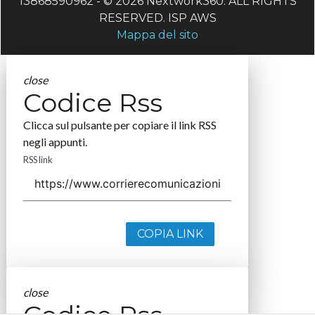
13868590962 - © 2026 Nextwork360. ALL RIGHTS
RESERVED. ISP AWS
Mappa del sito
close
Codice Rss
Clicca sul pulsante per copiare il link RSS
negli appunti.
RSS link
COPIA LINK
close
Codice Rss