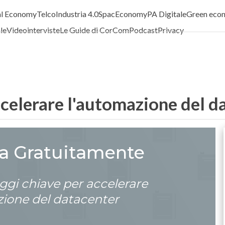
al Economy
Telco
Industria 4.0
SpacEconomy
PA Digitale
Green eco
ale
Videointerviste
Le Guide di CorCom
Podcast
Privacy
ccelerare l'automazione del d
ca Gratuitamente
ggi chiave per accelerare
zione del datacenter