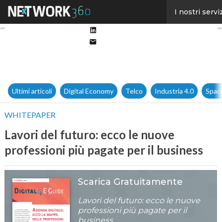
Facebook
I nostri servi
Twitter
Linkedin
Email
Ultimi articoli
Digital Economy
Telco
Industria 4.0
Spac
WHITEPAPER
Lavori del futuro: ecco le nuove
professioni più pagate per il business
Scarica Gratuitamente
Lavori del futuro: ecco le nuove
professioni più pagate per il
business