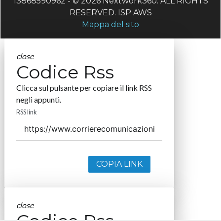
13868590962 - © 2026 Nextwork360. ALL RIGHTS
RESERVED. ISP AWS
Mappa del sito
close
Codice Rss
Clicca sul pulsante per copiare il link RSS
negli appunti.
RSS link
COPIA LINK
close
Codice Rss