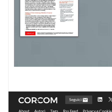
Seguici
About
Autori
Tags
Rss Feed
Privacy e Cookie