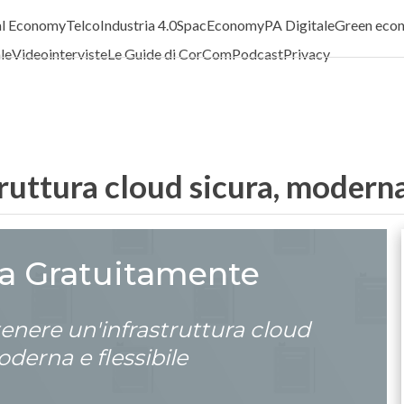
al Economy
Telco
Industria 4.0
SpacEconomy
PA Digitale
Green eco
ale
Videointerviste
Le Guide di CorCom
Podcast
Privacy
uttura cloud sicura, moderna 
ca Gratuitamente
enere un'infrastruttura cloud
oderna e flessibile