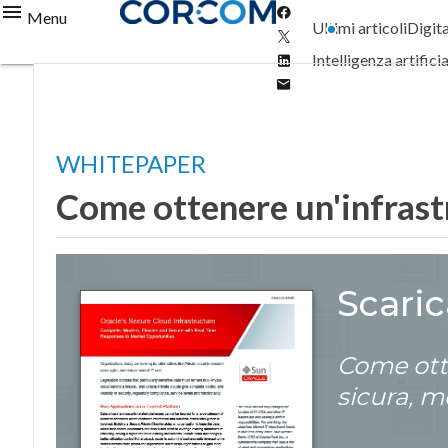
Facebook
Menu
Ultimi articoli
Digit
Twitter
Linkedin
Intelligenza artifici
Email
WHITEPAPER
Come ottenere un'infrastr
Scari
Come ott
sicura, m