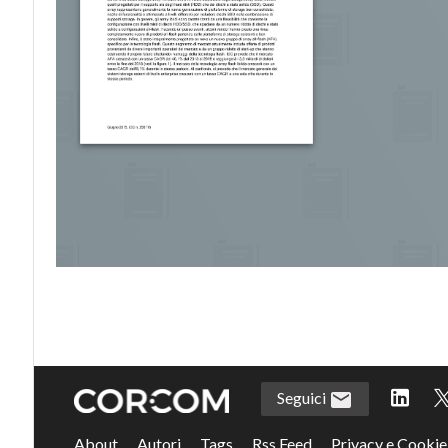
Seguici
About
Autori
Tags
Rss Feed
Privacy e Cookie