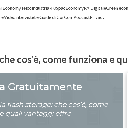
al Economy
Telco
Industria 4.0
SpacEconomy
PA Digitale
Green eco
ale
Videointerviste
Le Guide di CorCom
Podcast
Privacy
 che cos'è, come funziona e qu
ca Gratuitamente
a flash storage: che cos'è, come
e quali vantaggi offre