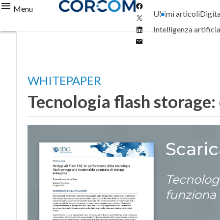
Facebook
Menu
Ultimi articoli
Digit
Twitter
Linkedin
Intelligenza artifici
Email
WHITEPAPER
Tecnologia flash storage:
Scari
Tecnologi
funziona 