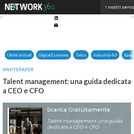
Facebook
I nostri servi
Twitter
Linkedin
Email
Ultimi articoli
Digital Economy
Telco
Industria 4.0
Spac
WHITEPAPER
Talent management: una guida dedicata
a CEO e CFO
Scarica Gratuitamente
Talent management: una guida
dedicata a CEO e CFO