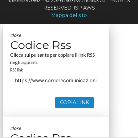
13868590962 - © 2026 Nextwork360. ALL RIGHTS
RESERVED. ISP AWS
Mappa del sito
close
Codice Rss
Clicca sul pulsante per copiare il link RSS
negli appunti.
RSS link
COPIA LINK
close
Codice Rss