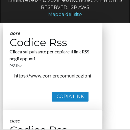
13868590962 - © 2026 Nextwork360. ALL RIGHTS
RESERVED. ISP AWS
Mappa del sito
close
Codice Rss
Clicca sul pulsante per copiare il link RSS
negli appunti.
RSS link
COPIA LINK
close
Codice Rss