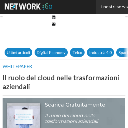
Facebook
I nostri servi
Twitter
Linkedin
Email
Ultimi articoli
Digital Economy
Telco
Industria 4.0
Spac
WHITEPAPER
II ruolo del cloud nelle trasformazioni
aziendali
Scarica Gratuitamente
II ruolo del cloud nelle
trasformazioni aziendali