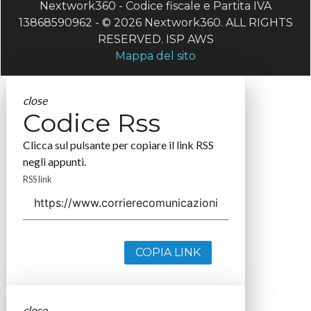
Nextwork360 - Codice fiscale e Partita IVA
13868590962 - © 2026 Nextwork360. ALL RIGHTS
RESERVED. ISP AWS
Mappa del sito
close
Codice Rss
Clicca sul pulsante per copiare il link RSS
negli appunti.
RSS link
COPIA LINK
close