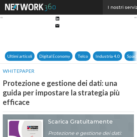
Facebook
I nostri servi
Twitter
Linkedin
Email
Ultimi articoli
Digital Economy
Telco
Industria 4.0
Spac
WHITEPAPER
Protezione e gestione dei dati: una
guida per impostare la strategia più
efficace
Scarica Gratuitamente
Protezione e gestione dei dati: