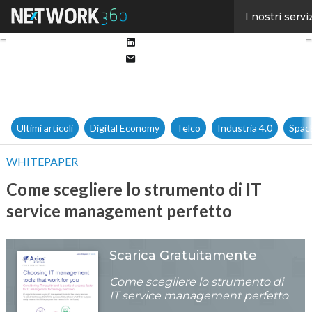
Facebook
I nostri servi
Twitter
Linkedin
Email
Ultimi articoli
Digital Economy
Telco
Industria 4.0
Spac
WHITEPAPER
Come scegliere lo strumento di IT
service management perfetto
Scarica Gratuitamente
Come scegliere lo strumento di
IT service management perfetto