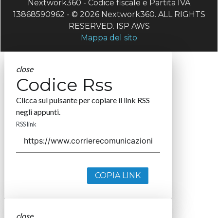
Nextwork360 - Codice fiscale e Partita IVA
13868590962 - © 2026 Nextwork360. ALL RIGHTS
RESERVED. ISP AWS
Mappa del sito
close
Codice Rss
Clicca sul pulsante per copiare il link RSS
negli appunti.
RSS link
COPIA LINK
close