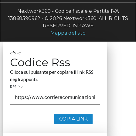
Nextwork360 - Codice fiscale e Partita IVA
13868590962 - © 2026 Nextwork360. ALL RIGHTS
RESERVED. ISP AWS
Mappa del sito
close
Codice Rss
Clicca sul pulsante per copiare il link RSS
negli appunti.
RSS link
COPIA LINK