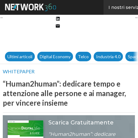
Facebook
I nostri servi
Twitter
Linkedin
Email
Ultimi articoli
Digital Economy
Telco
Industria 4.0
Spac
WHITEPAPER
“Human2human”: dedicare tempo e
attenzione alle persone e ai manager,
per vincere insieme
Scarica Gratuitamente
“Human2human”: dedicare