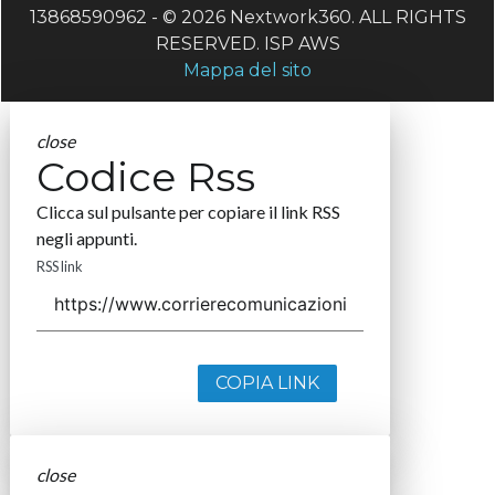
13868590962 - © 2026 Nextwork360. ALL RIGHTS
RESERVED. ISP AWS
Mappa del sito
close
Codice Rss
Clicca sul pulsante per copiare il link RSS
negli appunti.
RSS link
COPIA LINK
close