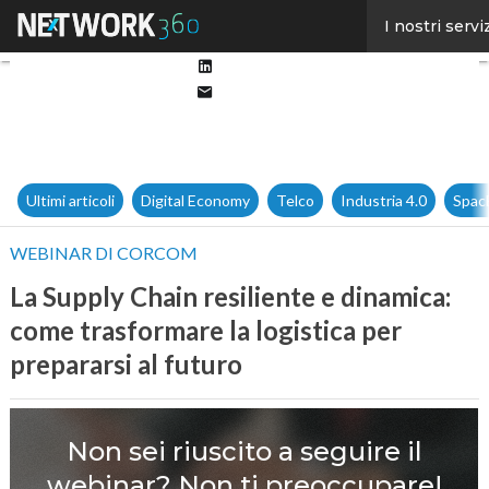
Facebook
I nostri servi
Twitter
Linkedin
Email
Ultimi articoli
Digital Economy
Telco
Industria 4.0
Spac
WEBINAR DI CORCOM
La Supply Chain resiliente e dinamica:
come trasformare la logistica per
prepararsi al futuro
Non sei riuscito a seguire il
webinar? Non ti preoccupare!