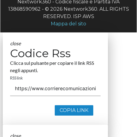
Nextwork360 - Codice fiscale e Partita IVA
13868590962 - © 2026 Nextwork360. ALL RIGHTS
RESERVED. ISP AWS
Mappa del sito
close
Codice Rss
Clicca sul pulsante per copiare il link RSS
negli appunti.
RSS link
COPIA LINK
close