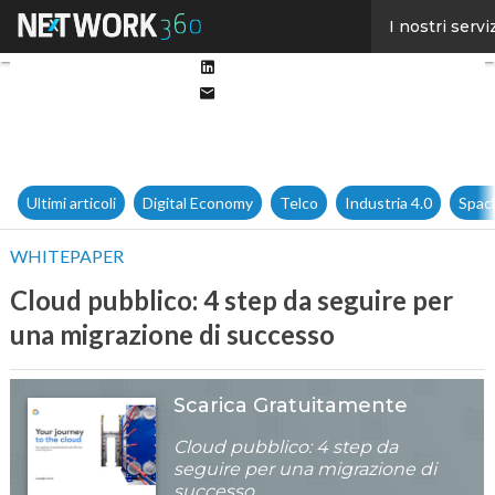
Facebook
I nostri servi
Twitter
Linkedin
Email
Ultimi articoli
Digital Economy
Telco
Industria 4.0
Spac
WHITEPAPER
Cloud pubblico: 4 step da seguire per
una migrazione di successo
Scarica Gratuitamente
Cloud pubblico: 4 step da
seguire per una migrazione di
successo