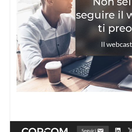
Non sei
seguire il
ti pre
Il webcast
Seguici