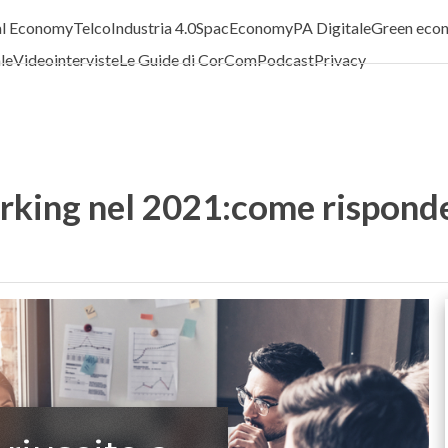
al Economy
Telco
Industria 4.0
SpacEconomy
PA Digitale
Green eco
ale
Videointerviste
Le Guide di CorCom
Podcast
Privacy
rking nel 2021:come risponder