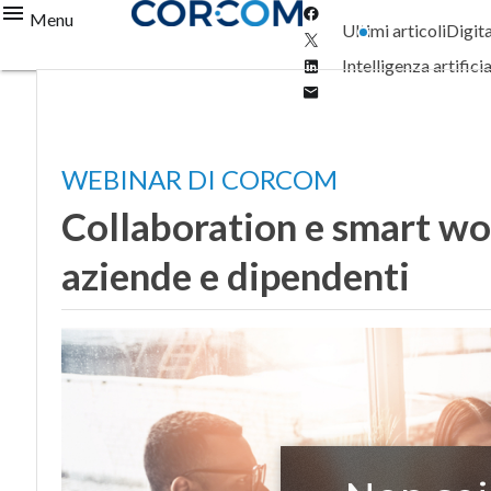
Facebook
Menu
Ultimi articoli
Digit
Twitter
Linkedin
Intelligenza artifici
Email
WEBINAR DI CORCOM
Collaboration e smart wo
aziende e dipendenti