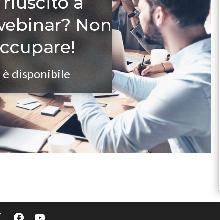
 riuscito a
 webinar? Non
occupare!
 è disponibile