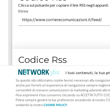
Clicca sul pulsante per copiare il link RSS negli appunti.
RSS link
Codice Rss
Clicca sul pulsante per copiare il link RSS negli appunti.
I tuoi contenuti, la tua pr
RSS link
Su questo sito utilizziamo cookie tecnici necessari alla navigazion
anche per fornirti un’esperienza di navigazione sempre migliore, p
consentirti di ricevere comunicazioni di marketing aderenti alle tu
Puoi esprimere il tuo consenso cliccando su ACCETTA TUTTI I COO
Potrai sempre gestire le tue preferenze accedendo al nostro COO
visitando la nostra
COOKIE POLICY
.