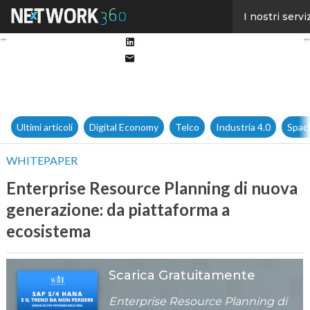
Facebook
I nostri servi
Twitter
Linkedin
Email
Ultimi articoli
Digital Economy
Telco
Industria 4.0
Spac
WHITEPAPER
Enterprise Resource Planning di nuova
generazione: da piattaforma a
ecosistema
Scarica Gratuitamente
Enterprise Resource Planning di