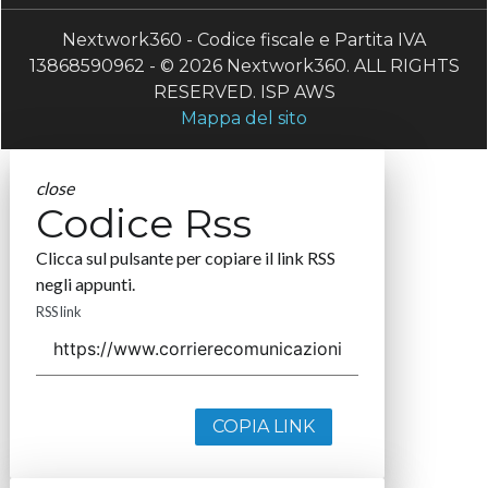
Nextwork360 - Codice fiscale e Partita IVA
13868590962 - © 2026 Nextwork360. ALL RIGHTS
RESERVED. ISP AWS
Mappa del sito
close
Codice Rss
Clicca sul pulsante per copiare il link RSS
negli appunti.
RSS link
COPIA LINK