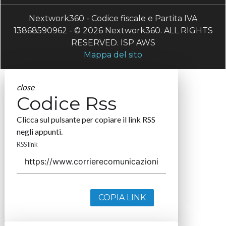
Nextwork360 - Codice fiscale e Partita IVA
13868590962 - © 2026 Nextwork360. ALL RIGHTS
RESERVED. ISP AWS
Mappa del sito
close
Codice Rss
Clicca sul pulsante per copiare il link RSS
negli appunti.
RSS link
COPIA LINK