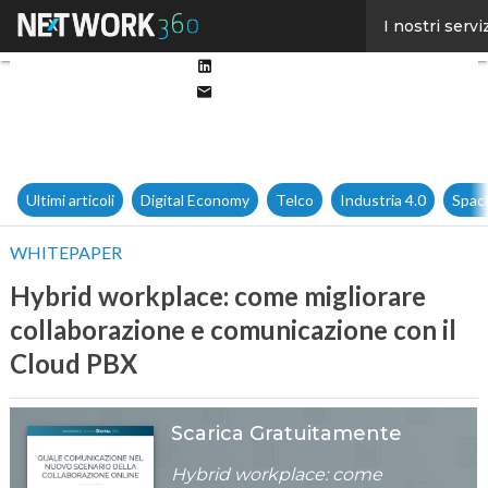
Facebook
I nostri servi
Twitter
Linkedin
Email
Ultimi articoli
Digital Economy
Telco
Industria 4.0
Spac
WHITEPAPER
Hybrid workplace: come migliorare
collaborazione e comunicazione con il
Cloud PBX
Scarica Gratuitamente
Hybrid workplace: come