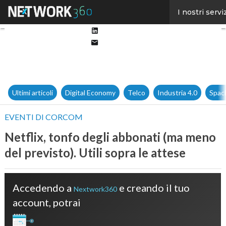
Facebook
I nostri servi
Twitter
Linkedin
Email
Ultimi articoli
Digital Economy
Telco
Industria 4.0
Spac
EVENTI DI CORCOM
Netflix, tonfo degli abbonati (ma meno
del previsto). Utili sopra le attese
Accedendo a
e creando il tuo
Nextwork360
account, potrai