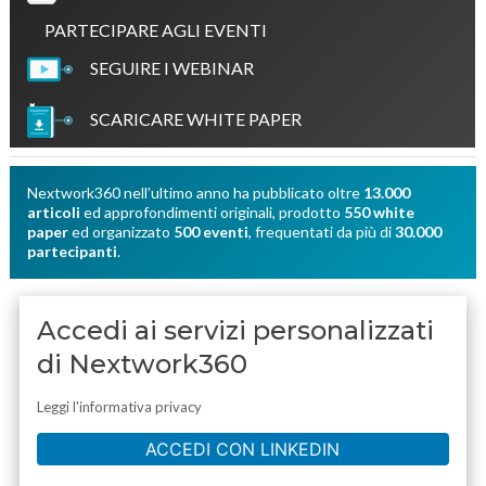
PARTECIPARE AGLI EVENTI
SEGUIRE I WEBINAR
SCARICARE WHITE PAPER
semplicemente con un click!
Nextwork360 nell’ultimo anno ha pubblicato oltre
13.000
articoli
ed approfondimenti originali, prodotto
550 white
paper
ed organizzato
500 eventi
, frequentati da più di
30.000
partecipanti
.
Accedi ai servizi personalizzati
di Nextwork360
Leggi l'informativa privacy
ACCEDI CON LINKEDIN