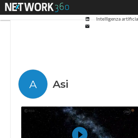
Facebook
Menu
Ultimi articoli
Digit
Twitter
Linkedin
Intelligenza artifici
Email
Asi
A