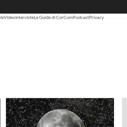
al Economy
Telco
Industria 4.0
SpacEconomy
PA Digitale
Green eco
ale
Videointerviste
Le Guide di CorCom
Podcast
Privacy