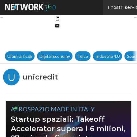
Facebook
I nostri servi
Twitter
Linkedin
Email
Ultimi articoli
Digital Economy
Telco
Industria 4.0
Spac
U
unicredit
AEROSPAZIO MADE IN ITALY
Startup spaziali: Takeoff
Accelerator supera i 6 milioni,