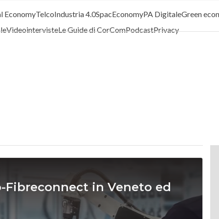
al Economy
Telco
Industria 4.0
SpacEconomy
PA Digitale
Green eco
ale
Videointerviste
Le Guide di CorCom
Podcast
Privacy
ho-Fibreconnect in Veneto ed