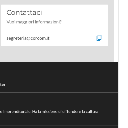
Contattaci
Vuoi maggiori informazioni?
content_copy
segreteria@corcom.it
ter
ne Imprenditoriale. Ha la missione di diffondere la cultura