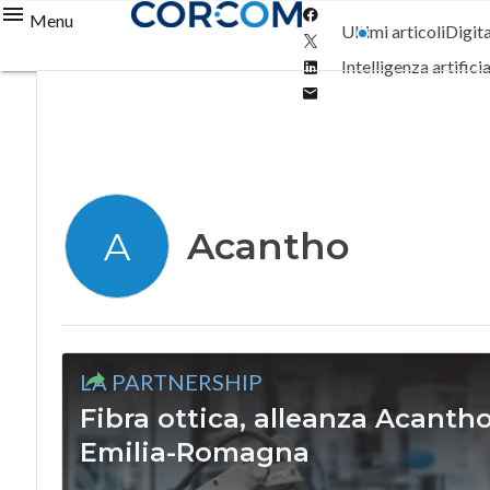
Facebook
Menu
Ultimi articoli
Digit
Twitter
Linkedin
Intelligenza artifici
Email
Acantho
A
LA PARTNERSHIP
Fibra ottica, alleanza Acant
Emilia-Romagna