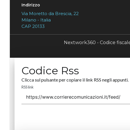
Indirizzo
Via Moretto da Brescia, 22
Milano - Italia
CAP 20133
Nextwork360 - Codice fisca
Codice Rss
Clicca sul pulsante per copiare il link RSS negli appunti.
RSS link