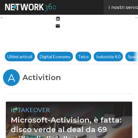
Facebook
I nostri servi
Twitter
Linkedin
Email
Ultimi articoli
Digital Economy
Telco
Industria 4.0
Spac
A
Activition
IL TAKEOVER
Microsoft-Activision, è fatta:
disco verde al deal da 69