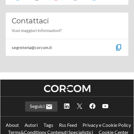
Contattaci
Vuoi maggiori informazioni?
content_copy
segreteria@corcom.it
Seguici
About
Autori
Tags
Rss Feed
Privacy e Cookie Policy
Terms&Conditions Contenuti Specialistici
Cookie Center