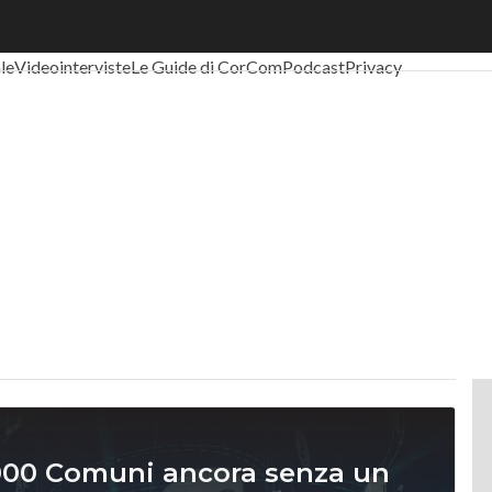
al Economy
Telco
Industria 4.0
SpacEconomy
PA Digitale
Green eco
ale
Videointerviste
Le Guide di CorCom
Podcast
Privacy
1.000 Comuni ancora senza un