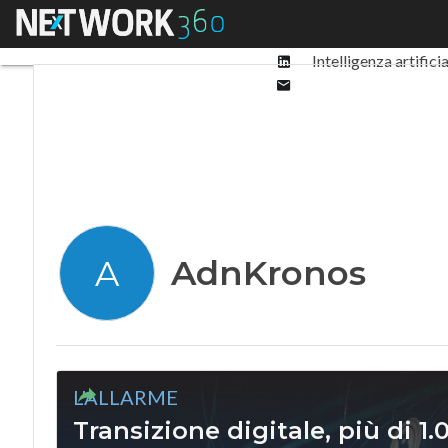
Facebook
Menu
Ultimi articoli
Digit
Twitter
Linkedin
Intelligenza artifici
Email
AdnKronos
A
L'ALLARME
Transizione digitale, più di 