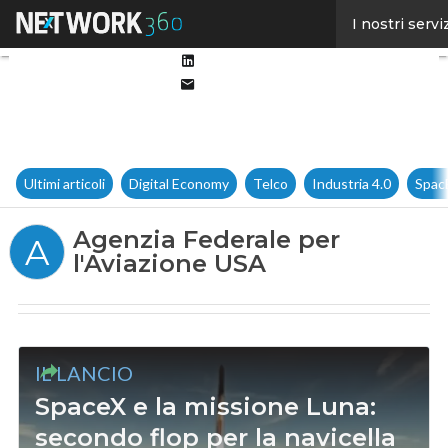
Facebook
I nostri servi
Twitter
Linkedin
Email
Ultimi articoli
Digital Economy
Telco
Industria 4.0
Spac
Agenzia Federale per
A
l'Aviazione USA
IL LANCIO
SpaceX e la missione Luna:
secondo flop per la navicella