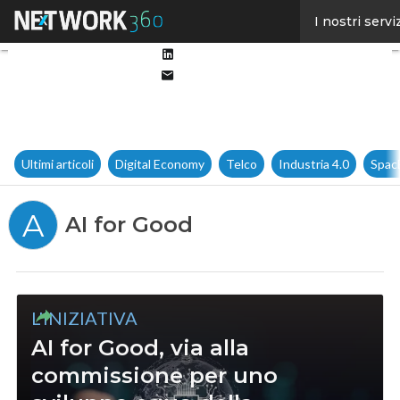
Facebook
I nostri servi
Twitter
Linkedin
Email
Ultimi articoli
Digital Economy
Telco
Industria 4.0
Spac
A
AI for Good
L'INIZIATIVA
AI for Good, via alla
commissione per uno