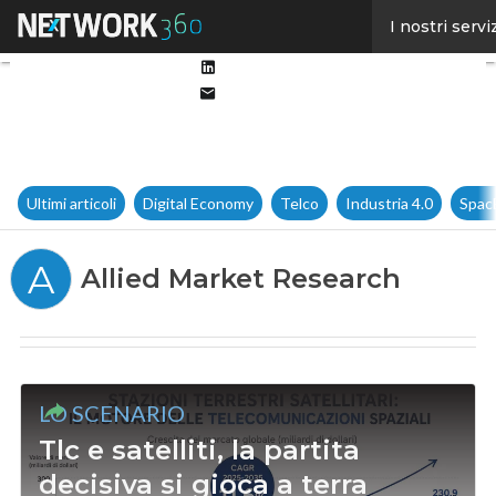
Facebook
I nostri servi
Twitter
Linkedin
Email
Ultimi articoli
Digital Economy
Telco
Industria 4.0
Spac
A
Allied Market Research
LO SCENARIO
Tlc e satelliti, la partita
decisiva si gioca a terra