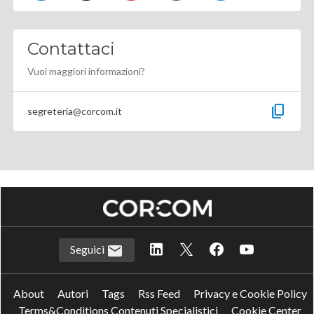
Contattaci
Vuoi maggiori informazioni?
content_copy
segreteria@corcom.it
Seguici
About
Autori
Tags
Rss Feed
Privacy e Cookie Policy
Terms&Conditions Contenuti Specialistici
Cookie Center