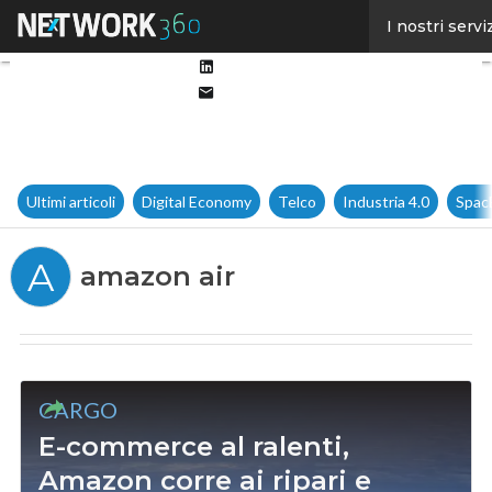
Facebook
I nostri servi
Twitter
Linkedin
Email
Ultimi articoli
Digital Economy
Telco
Industria 4.0
Spac
A
amazon air
CARGO
E-commerce al ralenti,
Amazon corre ai ripari e