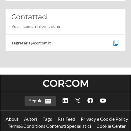
Contattaci
Vuoi maggiori informazioni?
content_copy
segreteria@corcom.it
Seguici
About
Autori
Tags
Rss Feed
Privacy e Cookie Policy
Terms&Conditions Contenuti Specialistici
Cookie Center