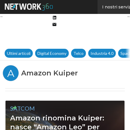
Facebook
I nostri servi
Twitter
Linkedin
Email
Ultimi articoli
Digital Economy
Telco
Industria 4.0
Spac
A
Amazon Kuiper
SATCOM
Amazon rinomina Kuiper:
nasce “Amazon Leo” per