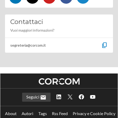
Contattaci
Vuoi maggiori informazioni?
content_copy
segreteria@corcom.it
Seguici
About
Autori
Tags
Rss Feed
Privacy e Cookie Policy