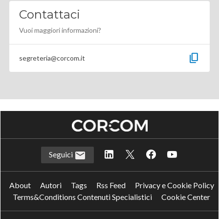
Contattaci
Vuoi maggiori informazioni?
content_copy
segreteria@corcom.it
Seguici
About
Autori
Tags
Rss Feed
Privacy e Cookie Policy
Terms&Conditions Contenuti Specialistici
Cookie Center