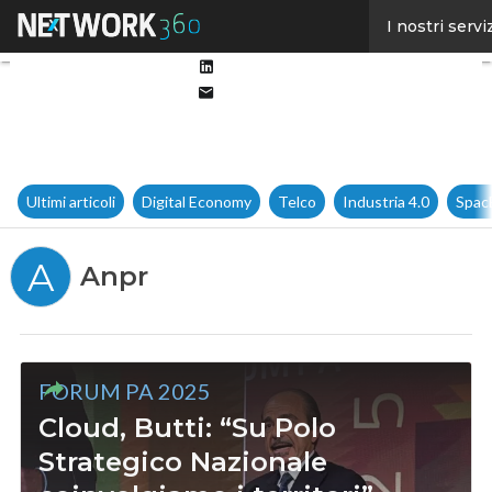
Facebook
I nostri servi
Twitter
Linkedin
Email
Ultimi articoli
Digital Economy
Telco
Industria 4.0
Spac
A
Anpr
FORUM PA 2025
Cloud, Butti: “Su Polo
Strategico Nazionale