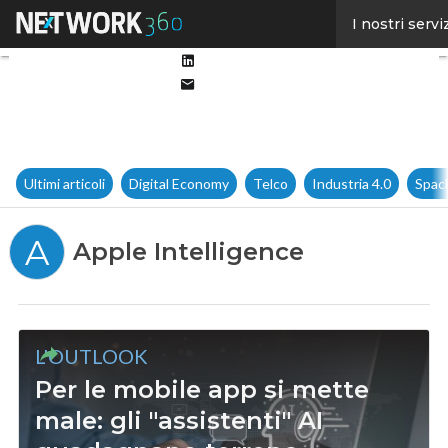
Facebook
I nostri servi
Twitter
Linkedin
Email
Ultimi articoli
Digital Economy
Telco
Industria 4.0
Spac
A
Apple Intelligence
L'OUTLOOK
Per le mobile app si mette
male: gli "assistenti" AI