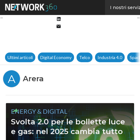
Facebook
I nostri servi
Twitter
Linkedin
Email
Ultimi articoli
Digital Economy
Telco
Industria 4.0
Spac
A
Arera
ENERGY & DIGITAL
Svolta 2.0 per le bollette luce
e gas: nel 2025 cambia tutto