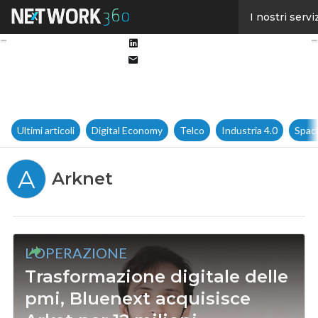
Facebook
I nostri servi
Twitter
Linkedin
Email
Ultimi articoli
Digital Economy
Telco
Industria 4.0
Spac
A
Arknet
L’OPERAZIONE
Trasformazione digitale delle
pmi, Bluenext acquisisce