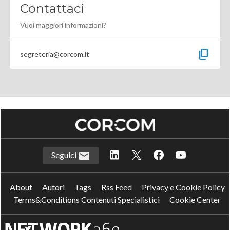
Contattaci
Vuoi maggiori informazioni?
content_copy
segreteria@corcom.it
Seguici
About
Autori
Tags
Rss Feed
Privacy e Cookie Policy
Terms&Conditions Contenuti Specialistici
Cookie Center