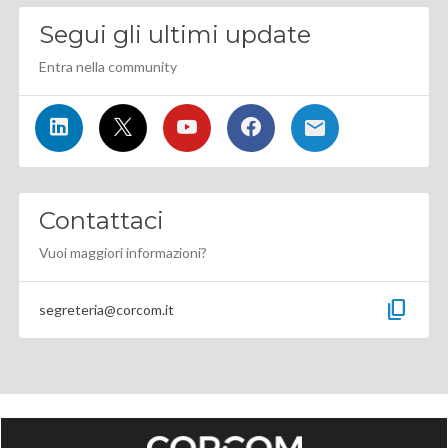
Segui gli ultimi update
Entra nella community
Contattaci
Vuoi maggiori informazioni?
content_copy
segreteria@corcom.it