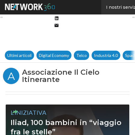
Facebook
I nostri servi
Twitter
Linkedin
Email
Ultimi articoli
Digital Economy
Telco
Industria 4.0
Spac
Associazione Il Cielo
A
Itinerante
L’INIZIATIVA
Iliad, 100 bambini in “viaggio
fra le stelle”